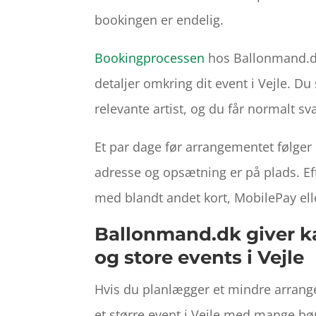
bookingen er endelig.
Bookingprocessen
hos Ballonmand.dk
detaljer omkring dit event i Vejle. 
relevante artist, og du får normalt sv
Et par dage før arrangementet følger 
adresse og opsætning er på plads. E
med blandt andet kort, MobilePay elle
Ballonmand.dk giver ka
og store events i Vejle
Hvis du planlægger et mindre arrang
et større event i Vejle med mange bø