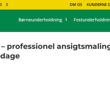
OM OS
KUNDERNE S
Børneunderholdning
Festunderholdni
e – professionel ansigtsmalin
lsdage