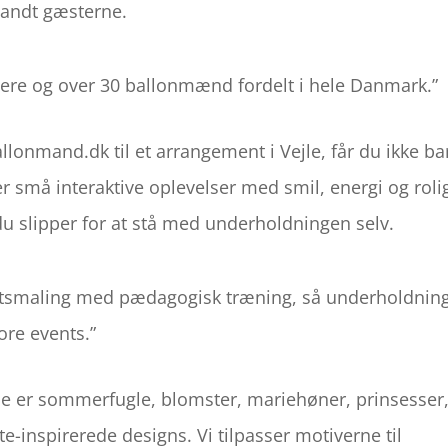
andt gæsterne.
ere og over 30 ballonmænd fordelt i hele Danmark.”
lonmand.dk til et arrangement i Vejle, får du ikke ba
er små interaktive oplevelser med smil, energi og roli
 du slipper for at stå med underholdningen selv.
tsmaling med pædagogisk træning, så underholdnin
tore events.”
ejle er sommerfugle, blomster, mariehøner, prinsesser
te-inspirerede designs. Vi tilpasser motiverne til