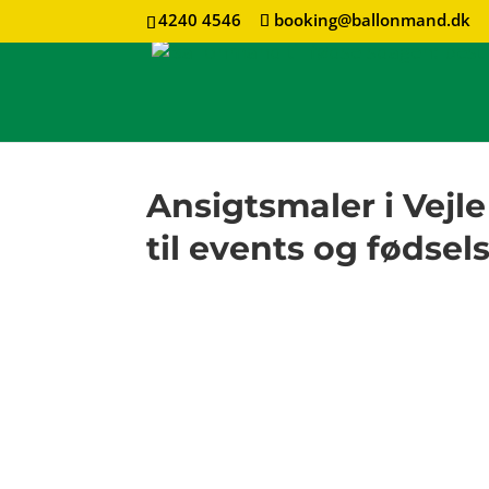
4240 4546
booking@ballonmand.dk
Ansigtsmaler i Vejl
til events og fødse