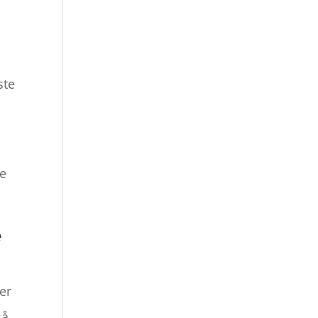
ste
,
ke
e
er
så