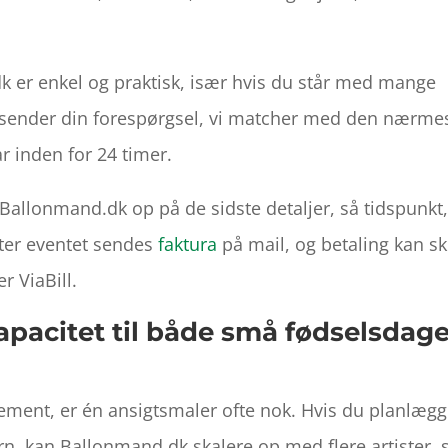
 er enkel og praktisk, især hvis du står med mange
Du sender din forespørgsel, vi matcher med den nærme
ar inden for 24 timer.
Ballonmand.dk op på de sidste detaljer, så tidspunkt
fter eventet sendes
faktura
på mail, og betaling kan s
r ViaBill.
pacitet til både små fødselsdag
ement, er én ansigtsmaler ofte nok. Hvis du planlægg
rn, kan Ballonmand.dk skalere op med flere artister, 