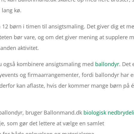
 lang kø.
2 børn i timen til ansigtsmaling. Det giver dig et m
iviteten bør vare, og om det giver mening at supplere 
anden aktivitet.
du også kombinere ansigtsmaling med
ballondyr
. Det 
byevents og firmaarrangementer, fordi ballondyr har 
g derfor kan aflaste, hvis der kommer mange børn på 
ballondyr, bruger Ballonmand.dk
biologisk nedbrydel
lje, som gør det lettere at vælge en samlet
for både oplevelsen og materialerne.