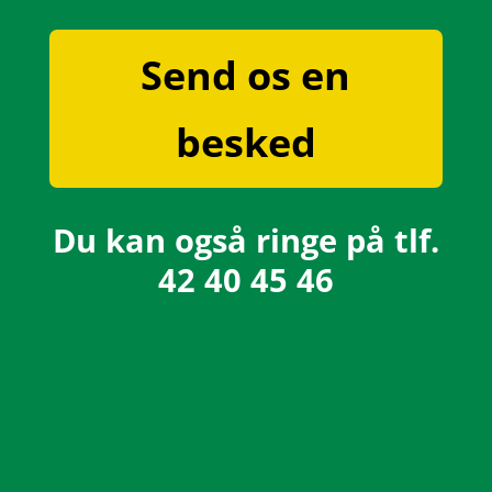
Send os en
besked
Du kan også ringe på tlf.
42 40 45 46