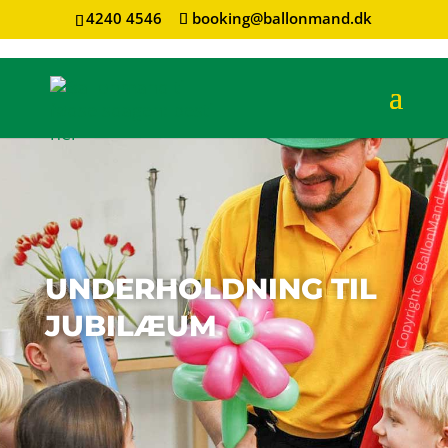
4240 4546
booking@ballonmand.dk
UNDERHOLDNING TIL
JUBILÆUM