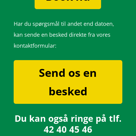
Har du spørgsmål til andet end datoen,
kan sende en besked direkte fra vores
kontaktformular:
Send os en
besked
Du kan også ringe på tlf.
42 40 45 46