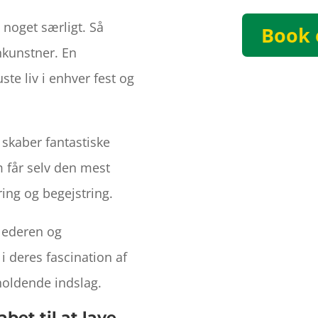
l noget særligt. Så
Book 
nkunstner. En
ste liv i enhver fest og
skaber fantastiske
m får selv den mest
ring og begejstring.
slederen og
i deres fascination af
oldende indslag.
bet til at lave