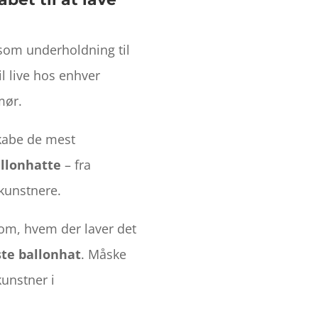
om underholdning til
il live hos enhver
mør.
kabe de mest
allonhatte
– fra
kunstnere.
e om, hvem der laver det
ste ballonhat
. Måske
unstner i