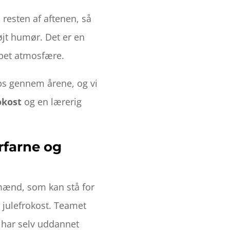
resten af aftenen, så
højt humør. Det er en
pet atmosfære.
ps gennem årene, og vi
okost
og en lærerig
.
erfarne og
nmænd, som kan stå for
julefrokost. Teamet
i har selv uddannet