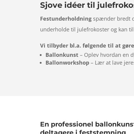
Sjove idéer til julefro
Festunderholdning
spænder bredt og 
underholde til julefrokoster og kan t
Vi tilbyder bl.a. følgende til at gør
Ballonkunst
– Oplev hvordan en d
Ballonworkshop
– Lær at lave jer
En professionel ballonkunst
deltagere i feststemning