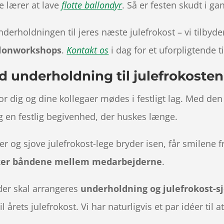
e lærer at lave
flotte ballondyr
. Så er festen skudt i ga
nderholdningen til jeres næste julefrokost – vi tilbyd
llonworkshops
.
Kontakt os
i dag for et uforpligtende t
d underholdning til julefrokosten
or dig og dine kollegaer mødes i festligt lag. Med de
 en festlig begivenhed, der huskes længe.
er og sjove julefrokost-lege bryder isen, får smilene
ker båndene mellem medarbejderne
.
 der skal arrangeres
underholdning og julefrokost-s
årets julefrokost. Vi har naturligvis et par idéer til a