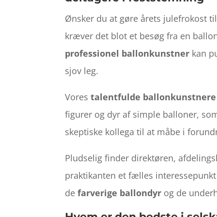
Ønsker du at gøre årets julefrokost ti
kræver det blot et besøg fra en ballo
professionel ballonkunstner
kan pu
sjov leg.
Vores
talentfulde ballonkunstnere
figurer og dyr af simple balloner, so
skeptiske kollega til at måbe i forund
Pludselig finder direktøren, afdeling
praktikanten et fælles interessepunkt 
de
farverige ballondyr
og de underh
Hvem er den bedste i selska