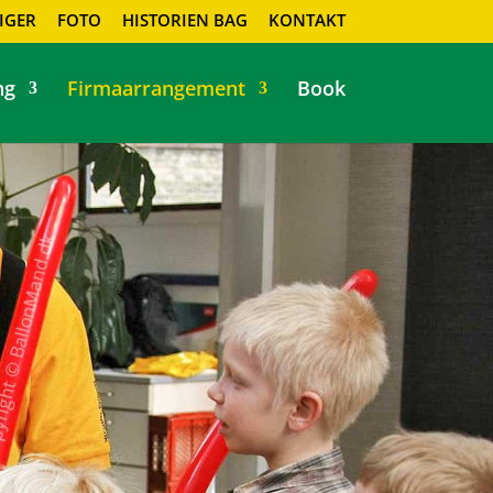
IGER
FOTO
HISTORIEN BAG
KONTAKT
ng
Firmaarrangement
Book