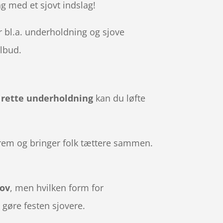
ng med et sjovt indslag!
er bl.a. underholdning og sjove
ilbud.
n
rette underholdning
kan du løfte
 frem og bringer folk tættere sammen.
jov
, men hvilken form for
t gøre festen sjovere.