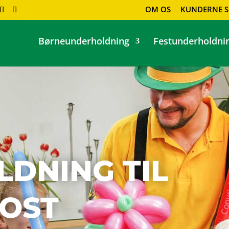
OM OS
KUNDERNE S
Børneunderholdning
Festunderholdni
DNING TIL
OST