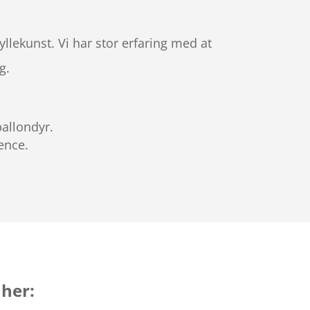
llekunst. Vi har stor erfaring med at
g.
allondyr.
ence.
 her: