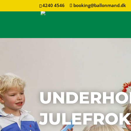
4240 4546
booking@ballonmand.dk
UNDERHOL
JULEFROK