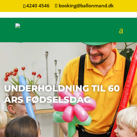
4240 4546
booking@ballonmand.dk
UNDERHOLDNING TIL 60
ÅRS FØDSELSDAG