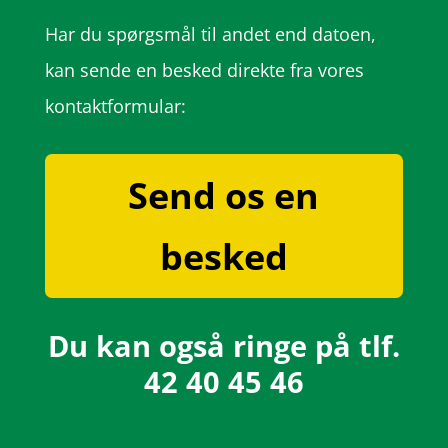
Har du spørgsmål til andet end datoen,
kan sende en besked direkte fra vores
kontaktformular:
Send os en
besked
Du kan også ringe på tlf.
42 40 45 46