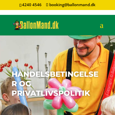
4240 4546
booking@ballonmand.dk
HANDELSBETINGELSE
R OG
PRIVATLIVSPOLITIK