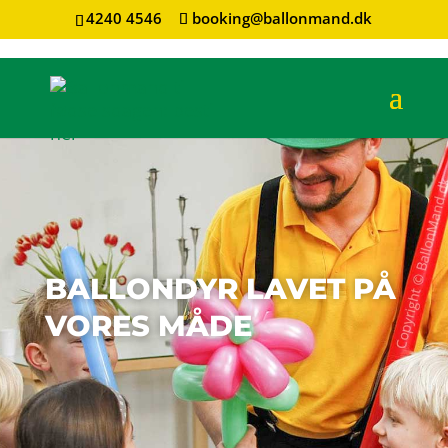
4240 4546
booking@ballonmand.dk
BALLONDYR LAVET PÅ
VORES MÅDE