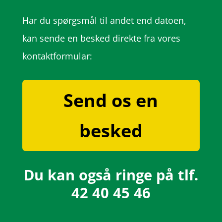
Har du spørgsmål til andet end datoen,
kan sende en besked direkte fra vores
kontaktformular:
Send os en
besked
Du kan også ringe på tlf.
42 40 45 46