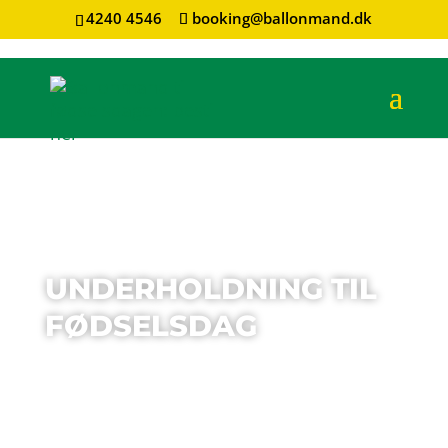
4240 4546
booking@ballonmand.dk
UNDERHOLDNING TIL
FØDSELSDAG