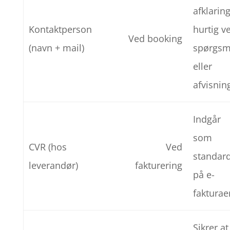
afklarin
Kontaktperson
hurtig v
Ved booking
(navn + mail)
spørgsm
eller
afvisnin
Indgår
som
CVR (hos
Ved
standar
leverandør)
fakturering
på e-
fakturae
Sikrer at