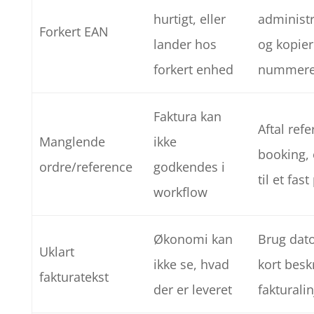
hurtigt, eller
administr
Forkert EAN
lander hos
og kopier
forkert enhed
nummeret
Faktura kan
Aftal ref
Manglende
ikke
booking, 
ordre/reference
godkendes i
til et fas
workflow
Økonomi kan
Brug dato
Uklart
ikke se, hvad
kort beskr
fakturatekst
der er leveret
fakturali