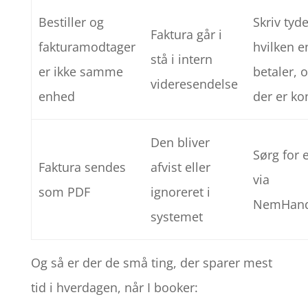
Bestiller og
Skriv tyde
Faktura går i
fakturamodtager
hvilken 
stå i intern
er ikke samme
betaler,
videresendelse
enhed
der er ko
Den bliver
Sørg for 
Faktura sendes
afvist eller
via
som PDF
ignoreret i
NemHand
systemet
Og så er der de små ting, der sparer mest
tid i hverdagen, når I booker: