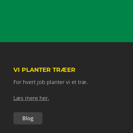
VI PLANTER TRÆER
For hvert job planter vi et træ.
Læs mere her.
Blog