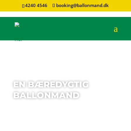
4240 4546
booking@ballonmand.dk
EN BÆREDYGTIG
BALLONMAND