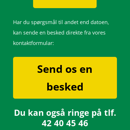
Har du spørgsmål til andet end datoen,
kan sende en besked direkte fra vores
kontaktformular:
Send os en
besked
Du kan også ringe på tlf.
42 40 45 46