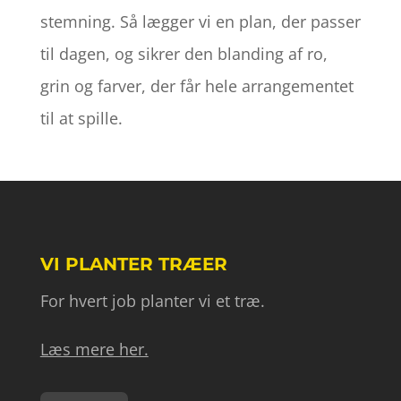
stemning. Så lægger vi en plan, der passer
til dagen, og sikrer den blanding af ro,
grin og farver, der får hele arrangementet
til at spille.
VI PLANTER TRÆER
For hvert job planter vi et træ.
Læs mere her.