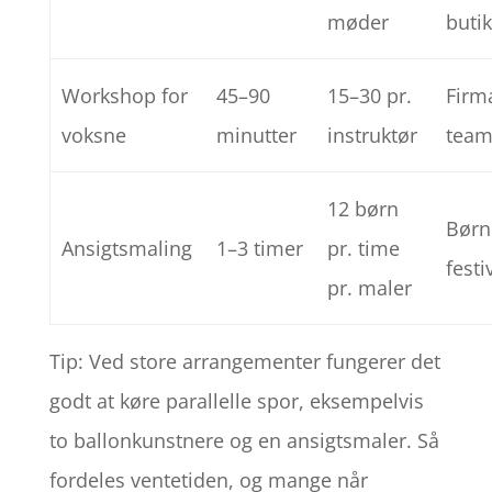
møder
buti
Workshop for
45–90
15–30 pr.
Firm
voksne
minutter
instruktør
team
12 børn
Børn
Ansigtsmaling
1–3 timer
pr. time
fest
pr. maler
Tip: Ved store arrangementer fungerer det
godt at køre parallelle spor, eksempelvis
to ballonkunstnere og en ansigtsmaler. Så
fordeles ventetiden, og mange når