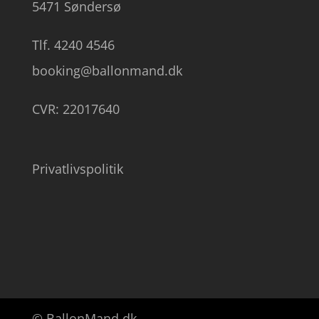
5471 Søndersø
Tlf. 4240 4546
booking@ballonmand.dk
CVR: 22017640
Privatlivspolitik
© BallonMand.dk