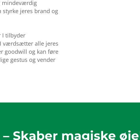
og mindeværdig
n styrke jeres brand og
I tilbyder
 I værdsætter alle jeres
r goodwill og kan føre
nlige gestus og vender
– Skaber magiske øjebl