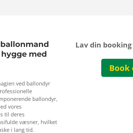
n ballonmand
Lav din booking
at hygge med
Book 
agien ved ballondyr
rofessionelle
imponerende ballondyr,
Med vores
 til deres
asifulde væsner, hvilket
ske i lang tid.