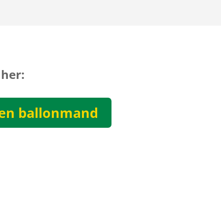
 her:
en ballonmand