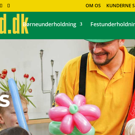
OM OS
KUNDERNE S
Børneunderholdning
Festunderholdni
S