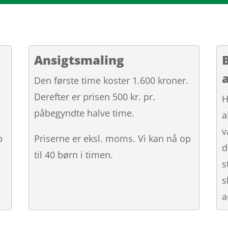
Ansigtsmaling
.
Den første time koster 1.600 kroner.
Derefter er prisen 500 kr. pr.
H
påbegyndte halve time.
a
v
p
Priserne er eksl. moms. Vi kan nå op
d
til 40 børn i timen.
s
s
a