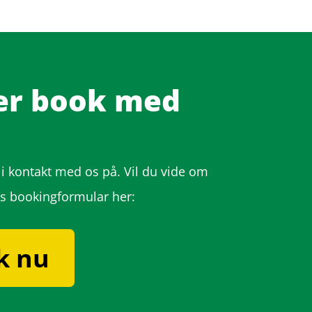
ler book med
 kontakt med os på. Vil du vide om
es bookingformular her:
k nu