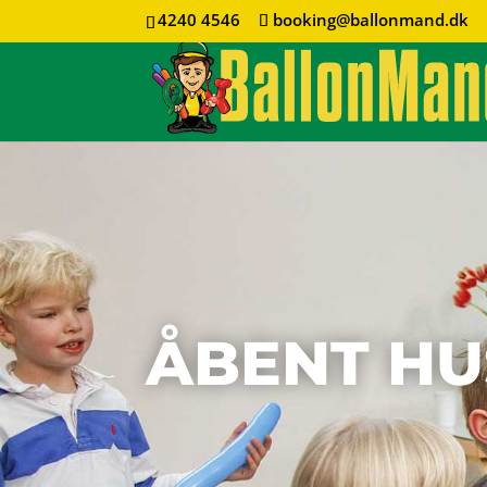
4240 4546
booking@ballonmand.dk
ÅBENT HU