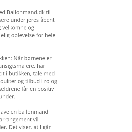
ed Ballonmand.dk til
fære under jeres åbent
ig velkomne og
jelig oplevelse for hele
tikken: Når børnene er
ansigtsmalere, har
t i butikken, tale med
dukter og tilbud i ro og
ældrene får en positiv
kunder.
 have en ballonmand
 arrangement vil
r. Det viser, at I går