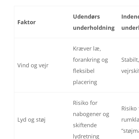
Udendørs
Inden
Faktor
underholdning
under
Kræver læ,
forankring og
Stabilt
Vind og vejr
fleksibel
vejrski
placering
Risiko for
Risiko 
nabogener og
Lyd og støj
rumkl
skiftende
“støj
lydretning