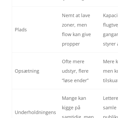
Nemt at lave
Kapaci
zoner, men
flugtv
Plads
flow kan give
gangar
propper
styrer 
Ofte mere
Mere k
Opsætning
udstyr, flere
men ko
“løse ender”
tilsku
Mange kan
Lettere
kigge på
samle
Underholdningens
samtidig, men
publi