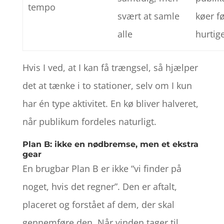
tempo
svært at samle
køer f
alle
hurtig
Hvis I ved, at I kan få trængsel, så hjælper
det at tænke i to stationer, selv om I kun
har én type aktivitet. En kø bliver halveret,
når publikum fordeles naturligt.
Plan B: ikke en nødbremse, men et ekstra
gear
En brugbar Plan B er ikke “vi finder på
noget, hvis det regner”. Den er aftalt,
placeret og forstået af dem, der skal
gennemføre den. Når vinden tager til,