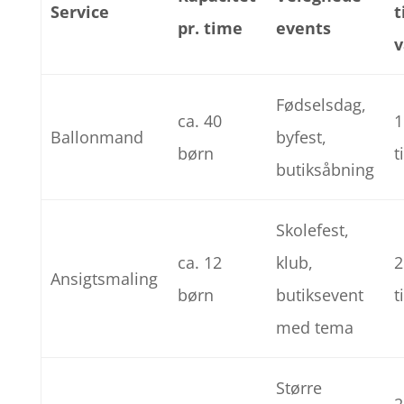
Service
t
pr. time
events
v
Fødselsdag,
ca. 40
1
Ballonmand
byfest,
børn
t
butiksåbning
Skolefest,
ca. 12
klub,
2
Ansigtsmaling
børn
butiksevent
t
med tema
Større
2