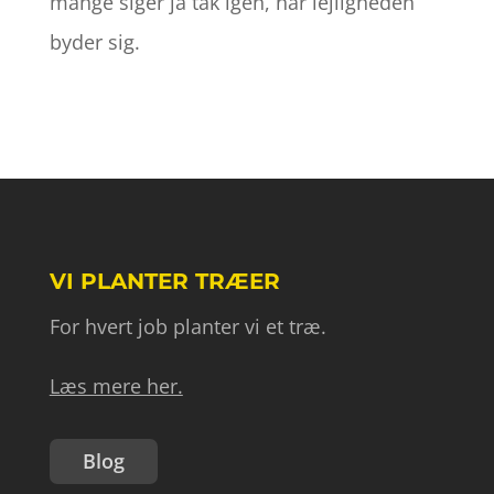
mange siger ja tak igen, når lejligheden
byder sig.
VI PLANTER TRÆER
For hvert job planter vi et træ.
Læs mere her.
Blog