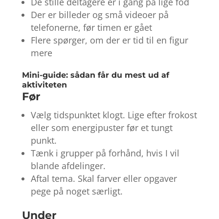
De stille deltagere er i gang på lige fod
Der er billeder og små videoer på
telefonerne, før timen er gået
Flere spørger, om der er tid til en figur
mere
Mini-guide: sådan får du mest ud af
aktiviteten
Før
Vælg tidspunktet klogt. Lige efter frokost
eller som energipuster før et tungt
punkt.
Tænk i grupper på forhånd, hvis I vil
blande afdelinger.
Aftal tema. Skal farver eller opgaver
pege på noget særligt.
Under