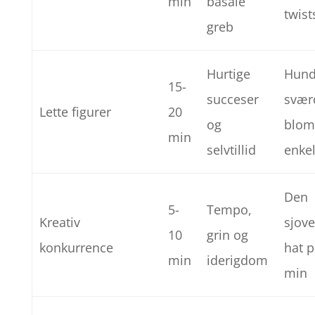
min
basale
twist
greb
Hurtige
Hund
15-
succeser
svær
Lette figurer
20
og
blom
min
selvtillid
enkel
Den
5-
Tempo,
Kreativ
sjove
10
grin og
konkurrence
hat p
min
iderigdom
min