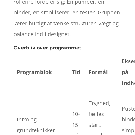
rollerne fordeler sig: En pumper, en
binder, en stabiliserer, en tester. Gruppen
lærer hurtigt at tænke strukturer, vægt og
balance ind i designet.
Overblik over programmet
Ekse
Programblok
Tid
Formål
på
indh
Tryghed,
Puste
10-
fælles
Intro og
binde
15
start,
grundteknikker
simp