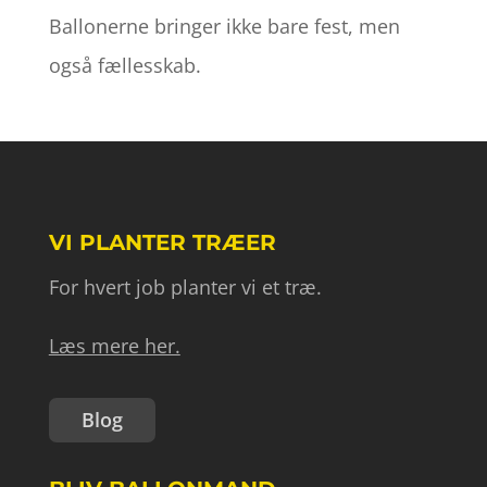
Ballonerne bringer ikke bare fest, men
også fællesskab.
VI PLANTER TRÆER
For hvert job planter vi et træ.
Læs mere her.
Blog