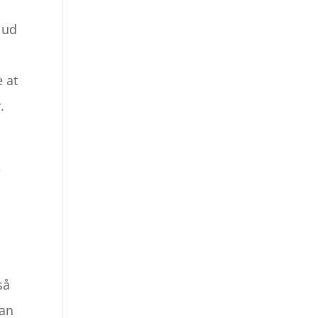
 ud
n
 at
.
e
t
så
kan