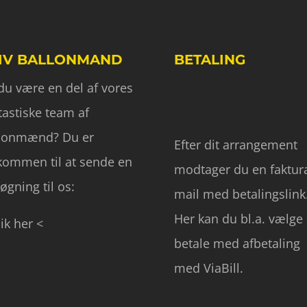
IV BALLONMAND
BETALING
 du være en del af vores
tastiske team af
lonmænd? Du er
Efter dit arrangement
kommen til at sende en
modtager du en faktur
øgning til os:
mail med betalingslink
Her kan du bl.a. vælge 
lik her <
betale med afbetaling
med ViaBill.