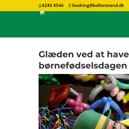
4240 4546
booking@ballonmand.dk
Glæden ved at have
børnefødselsdagen