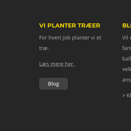
VI PLANTER TRÆER
BL
For hvert job planter vi et
Vil
træ.
fan
bal
Læs mere her.
vel
ans
Blog
> K