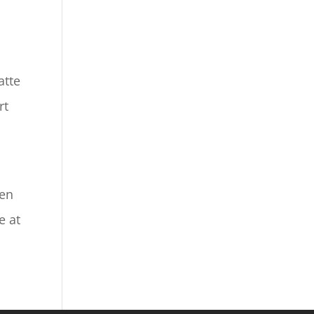
atte
rt
den
e at