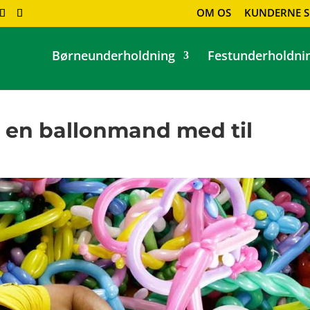
OM OS
KUNDERNE S
Børneunderholdning
Festunderholdni
 en ballonmand med til